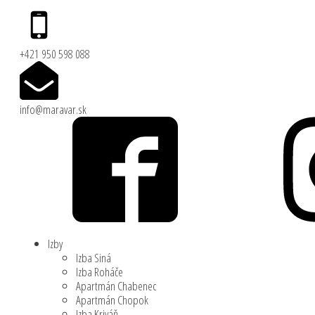
+421 950 598 088
info@maravar.sk
Izby
Izba Siná
Izba Roháče
Apartmán Chabenec
Apartmán Chopok
Izba Kriváň