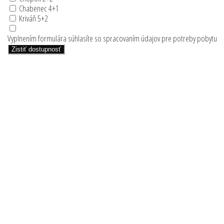
Chabenec 4+1
Kriváň 5+2
Vyplnením formulára súhlasíte so spracovaním údajov pre potreby pobytu
Zistiť dostupnosť