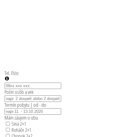
Tel. číslo
Počet osôb a vek:
Termín pobytu | od - do
Mám záujem o izbu
Siná 2+1
Roháče 2+1
Chopok 2+2